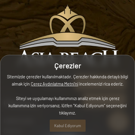
Çerezler
Sitemizde çerezler kullanılmaktadır. Çerezler hakkında detaylı bilgi
+90 (242) 745 05 99
almak için
Çerez Aydınlatma Metni'ni
incelemenizi rica ederiz.
Siteyi ve uygulamayı kullanımınızı analiz etmek için çerez
Online Rezervasyon
Otelimiz
kullanımına izin veriyorsanız, lütfen "Kabul Ediyorum" seçeneğini
tıklayınız.
Hakkımızda
Kabul Ediyorum
Ödüller